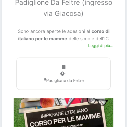
Padiglione Da Feltre (ingresso
via Giacosa)
Sono ancora aperte le adesioni al
corso di
italiano per le mamme
delle scuole dell'IC
Cappelli e della Scuola Materna Comunale di
Leggi di più...
via Giacosa. Sulla locandina potete trovare il
numero di telefono per avere informazioni.
Orari delle lezioni: Lunedì e Mercoledì dalle 9
-
alle 11
------------------------ Applications for
Padiglione da Feltre
mothers' italian course
proposed at Trotter
are still open. Informations are available on
flyer.
Class times: Monday and Wednesday
from 9 am to 11 am