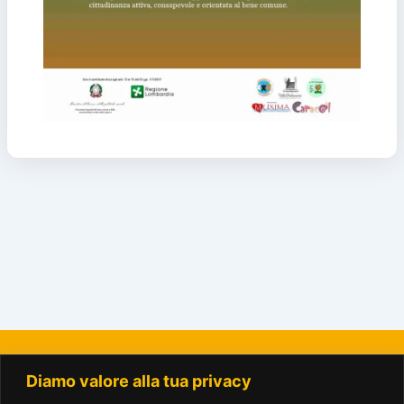
Diamo valore alla tua privacy
La Città del Sole - Amici del Parco Trotter o.n.l.u.s.