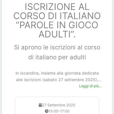
ISCRIZIONE AL
CORSO DI ITALIANO
“PAROLE IN GIOCO
ADULTI”.
Si aprono le iscrizioni al corso
di italiano per adulti
In locandina, insieme alla giornata dedicata
alle iscrizioni (sabato 27 settembre 2025),
trovate anche il giorno di inizio (martedì 30
Leggi di più...
settembre 2025) e i giorni in cui si
svolgeranno i due livelli di corsi (base ed
27 Settembre 2025
avanzato), con i relativi orari.
15:00-17:00