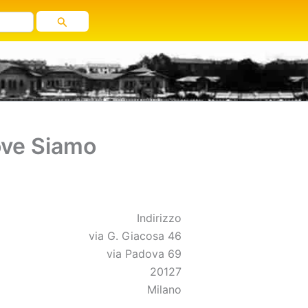
ve Siamo
Indirizzo
via G. Giacosa 46
via Padova 69
20127
Milano