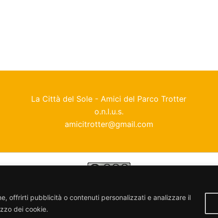
La Città del Sole - Amici del Parco Trotter
o.n.l.u.s.
amicitrotter@gmail.com
enza
Creative Commons Attribuzione - Non commerciale - Con
, offrirti pubblicità o contenuti personalizzati e analizzare il
lizzo dei cookie.