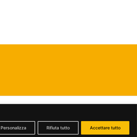
dividi allo stesso modo 2.5 Italia License
.
Personalizza
Rifiuta tutto
Accettare tutto