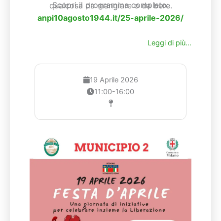
Scopri il programma completo:
qualcosa da mangiare o da bere.
anpi10agosto1944.it/25-aprile-2026/
Leggi di più...
19 Aprile 2026
11:00-16:00