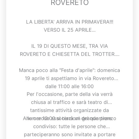
ROVERETO
LA LIBERTA' ARRIVA IN PRIMAVERA!!!
VERSO IL 25 APRILE...
IL 19 DI QUESTO MESE, TRA VIA
ROVERETO E CHIESETTA DEL TROTTER....
Manca poco alla "Festa d'aprile": domenica
19 aprile ti aspettiamo in via Rovereto
dalle 11:00 alle 16:00
Per l'occasione, parte della via verrà
chiusa al traffico e sarà teatro di
tantissime attività organizzate da
Alle ore 13:00 si terrà un grande pranzo
numerose associazioni del quartiere.
condiviso: tutte le persone che
parteciperanno sono invitate a portare