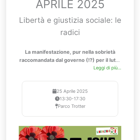
APRILE 2025
Libertà e giustizia sociale: le
radici
La manifestazione, pur nella sobrietà
raccomandata dal governo (!?) per il lutto
nazionale, sarà festosa e allegra come si
Leggi di più...
conviene per un anniversario così
importante.
25 Aprile 2025
13:30-17:30
Parco Trotter