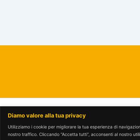
Diamo valore alla tua privacy
www.parcotrotter.org è rilasciata sotto lic
Utilizziamo i cookie per migliorare la tua esperienza di navigazione
nostro traffico. Cliccando “Accetta tutti”, acconsenti al nostro uti
Translate »