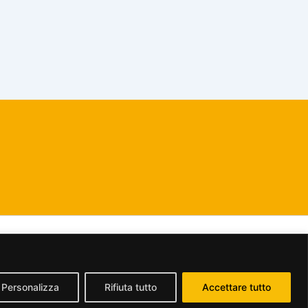
dividi allo stesso modo 2.5 Italia License
.
Personalizza
Rifiuta tutto
Accettare tutto