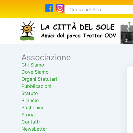
Vai
Cerca:
al
contenuto
Associazione
Cerca
Chi Siamo
Dove Siamo
Organi Statutari
Pubblicazioni
Statuto
Bilancio
Sostienici
Storia
Contatti
NewsLetter