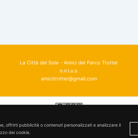
La Città del Sole - Amici del Parco Trotter
o.n.l.u.s.
amicitrotter@gmail.com
enza
Creative Commons Attribuzione - Non commerciale - Con
, offrirti pubblicità o contenuti personalizzati e analizzare il
lizzo dei cookie.