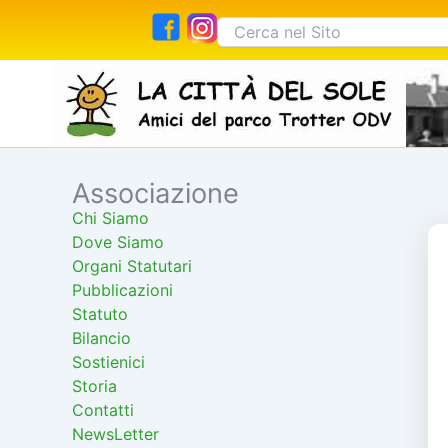
Vai
Cerca:
al
contenuto
Associazione
Cerca
Chi Siamo
Dove Siamo
Organi Statutari
Pubblicazioni
Statuto
Bilancio
Sostienici
Storia
Contatti
NewsLetter