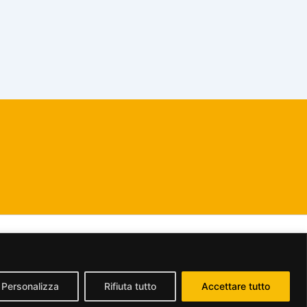
dividi allo stesso modo 2.5 Italia License
.
Personalizza
Rifiuta tutto
Accettare tutto