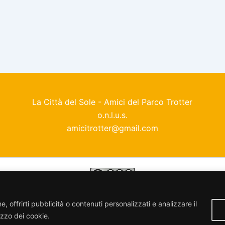
La Città del Sole - Amici del Parco Trotter
o.n.l.u.s.
amicitrotter@gmail.com
enza
Creative Commons Attribuzione - Non commerciale - Con
, offrirti pubblicità o contenuti personalizzati e analizzare il
lizzo dei cookie.