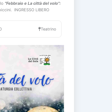
olo
"Febbraio e La città del volo":
e piccini. INGRESSO LIBERO
0
Teatrino