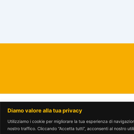
Diamo valore alla tua privacy
www.parcotrotter.org è rilasciata sotto lic
Utilizziamo i cookie per migliorare la tua esperienza di navigazione
nostro traffico. Cliccando “Accetta tutti”, acconsenti al nostro uti
Translate »