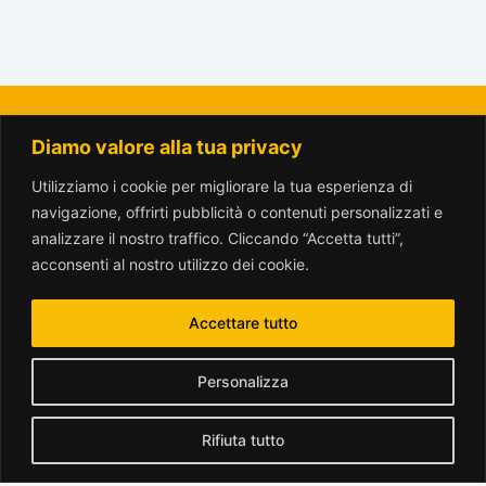
Diamo valore alla tua privacy
La Città del Sole - Amici del Parco Trotter o.n.l.u.s.
amicitrotter@gmail.com
Utilizziamo i cookie per migliorare la tua esperienza di
navigazione, offrirti pubblicità o contenuti personalizzati e
analizzare il nostro traffico. Cliccando “Accetta tutti”,
acconsenti al nostro utilizzo dei cookie.
Accettare tutto
www.parcotrotter.org è rilasciata sotto licenza
Creative Commons
Personalizza
Attribuzione - Non commerciale - Condividi allo stesso modo 2.5
Italia License
.
Rifiuta tutto
Translate »