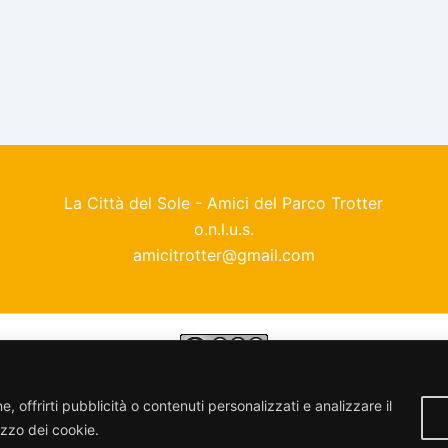
La Città del Sole - Amici del Parco Trotter
o.n.l.u.s.
amicitrotter@gmail.com
enza
Creative Commons Attribuzione - Non commerciale - Con
, offrirti pubblicità o contenuti personalizzati e analizzare il
lizzo dei cookie.