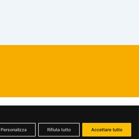
dividi allo stesso modo 2.5 Italia License
.
Personalizza
Rifiuta tutto
Accettare tutto