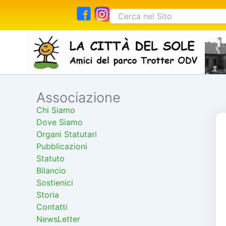
Vai
Cerca:
al
contenuto
Associazione
Cerca
Chi Siamo
Dove Siamo
Organi Statutari
Pubblicazioni
Statuto
Bilancio
Sostienici
Storia
Contatti
NewsLetter