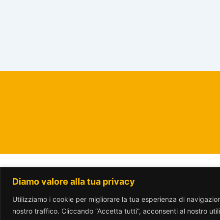
Diamo valore alla tua privacy
www.parcotrotter.org è rilasciata sotto lic
Utilizziamo i cookie per migliorare la tua esperienza di navigazione
nostro traffico. Cliccando “Accetta tutti”, acconsenti al nostro uti
Translate »