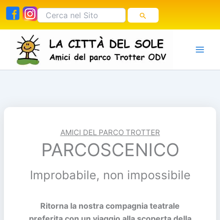
Vai
Cerca:
al
contenuto
AMICI DEL PARCO TROTTER
PARCOSCENICO
Improbabile, non impossibile
Ritorna la nostra compagnia teatrale
preferita con un viaggio alla scoperta della