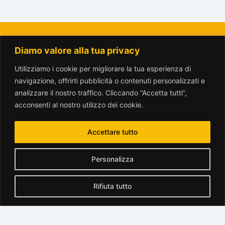
Diamo valore alla tua privacy
La Città del Sole - Amici del Parco Trotter o.n.l.u.s.
amicitrotter@gmail.com
Utilizziamo i cookie per migliorare la tua esperienza di
navigazione, offrirti pubblicità o contenuti personalizzati e
analizzare il nostro traffico. Cliccando “Accetta tutti”,
acconsenti al nostro utilizzo dei cookie.
Accettare tutto
www.parcotrotter.org è rilasciata sotto licenza
Creative Commons
Personalizza
Attribuzione - Non commerciale - Condividi allo stesso modo 2.5
Italia License
.
Rifiuta tutto
Translate »