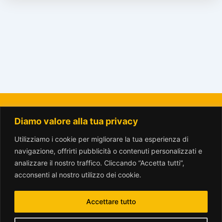
Diamo valore alla tua privacy
La Città del Sole - Amici del Parco Trotter o.n.l.u.s.
amicitrotter@gmail.com
Utilizziamo i cookie per migliorare la tua esperienza di
navigazione, offrirti pubblicità o contenuti personalizzati e
analizzare il nostro traffico. Cliccando “Accetta tutti”,
acconsenti al nostro utilizzo dei cookie.
Accettare tutto
www.parcotrotter.org è rilasciata sotto licenza
Creative Commons