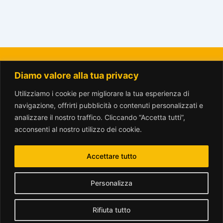
Diamo valore alla tua privacy
La Città del Sole - Amici del Parco Trotter o.n.l.u.s.
amicitrotter@gmail.com
Utilizziamo i cookie per migliorare la tua esperienza di
navigazione, offrirti pubblicità o contenuti personalizzati e
analizzare il nostro traffico. Cliccando “Accetta tutti”,
acconsenti al nostro utilizzo dei cookie.
Accettare tutto
www.parcotrotter.org è rilasciata sotto licenza
Creative Commons
Personalizza
Attribuzione - Non commerciale - Condividi allo stesso modo 2.5
Italia License
.
Rifiuta tutto
Translate »