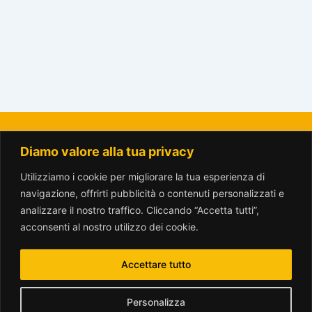
Diamo valore alla tua privacy
La Città del Sole - Amici del Parco Trotter o.n.l.u.s.
amicitrotter@gmail.com
Utilizziamo i cookie per migliorare la tua esperienza di
navigazione, offrirti pubblicità o contenuti personalizzati e
analizzare il nostro traffico. Cliccando “Accetta tutti”,
acconsenti al nostro utilizzo dei cookie.
Accettare tutto
www.parcotrotter.org è rilasciata sotto licenza
Creative Commons
Personalizza
Attribuzione - Non commerciale - Condividi allo stesso modo 2.5