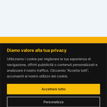
Diamo valore alla tua privacy
La Città del Sole - Amici del Parco Trotter o.n.l.u.s.
amicitrotter@gmail.com
Utilizziamo i cookie per migliorare la tua esperienza di
navigazione, offrirti pubblicità o contenuti personalizzati e
analizzare il nostro traffico. Cliccando “Accetta tutti”,
acconsenti al nostro utilizzo dei cookie.
Accettare tutto
www.parcotrotter.org è rilasciata sotto licenza
Creative Commons
Personalizza
Attribuzione - Non commerciale - Condividi allo stesso modo 2.5