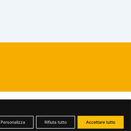
dividi allo stesso modo 2.5 Italia License
.
Personalizza
Rifiuta tutto
Accettare tutto