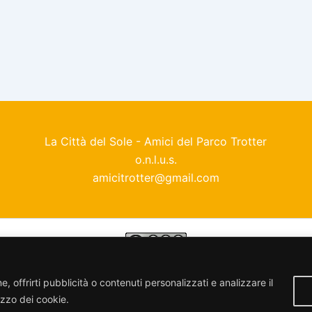
La Città del Sole - Amici del Parco Trotter
o.n.l.u.s.
amicitrotter@gmail.com
enza
Creative Commons Attribuzione - Non commerciale - Con
, offrirti pubblicità o contenuti personalizzati e analizzare il
lizzo dei cookie.