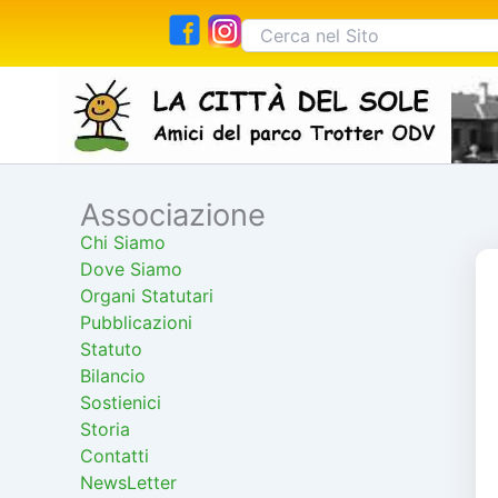
Vai
Cerca:
al
contenuto
Associazione
Cerca
Chi Siamo
Dove Siamo
Organi Statutari
Pubblicazioni
Statuto
Bilancio
Sostienici
Storia
Contatti
NewsLetter