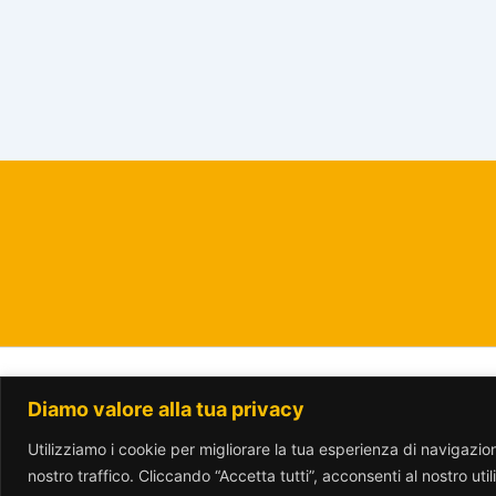
Diamo valore alla tua privacy
www.parcotrotter.org è rilasciata sotto lic
Utilizziamo i cookie per migliorare la tua esperienza di navigazione
nostro traffico. Cliccando “Accetta tutti”, acconsenti al nostro uti
Translate »