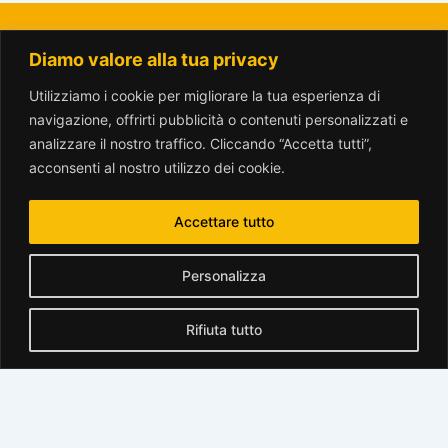
Diamo valore alla tua privacy
La Città del Sole - Amici del Parco Trotter o.n.l.u.s.
amicitrotter@gmail.com
Utilizziamo i cookie per migliorare la tua esperienza di
navigazione, offrirti pubblicità o contenuti personalizzati e
analizzare il nostro traffico. Cliccando “Accetta tutti”,
acconsenti al nostro utilizzo dei cookie.
Accettare tutto
www.parcotrotter.org è rilasciata sotto licenza
Creative Commons
Personalizza
Attribuzione - Non commerciale - Condividi allo stesso modo 2.5
Italia License
.
Rifiuta tutto
Translate »