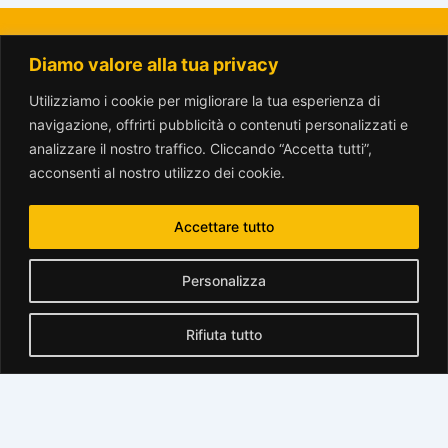
Diamo valore alla tua privacy
La Città del Sole - Amici del Parco Trotter o.n.l.u.s.
amicitrotter@gmail.com
Utilizziamo i cookie per migliorare la tua esperienza di
navigazione, offrirti pubblicità o contenuti personalizzati e
analizzare il nostro traffico. Cliccando “Accetta tutti”,
acconsenti al nostro utilizzo dei cookie.
Accettare tutto
www.parcotrotter.org è rilasciata sotto licenza
Creative Commons
Personalizza
Attribuzione - Non commerciale - Condividi allo stesso modo 2.5
Italia License
.
Rifiuta tutto
Translate »