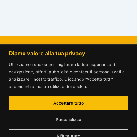
Diamo valore alla tua privacy
La Città del Sole - Amici del Parco Trotter o.n.l.u.s.
amicitrotter@gmail.com
Utilizziamo i cookie per migliorare la tua esperienza di
navigazione, offrirti pubblicità o contenuti personalizzati e
analizzare il nostro traffico. Cliccando “Accetta tutti”,
acconsenti al nostro utilizzo dei cookie.
Accettare tutto
www.parcotrotter.org è rilasciata sotto licenza
Creative Commons
Personalizza
Attribuzione - Non commerciale - Condividi allo stesso modo 2.5
Italia License
.
Rifiuta tutto